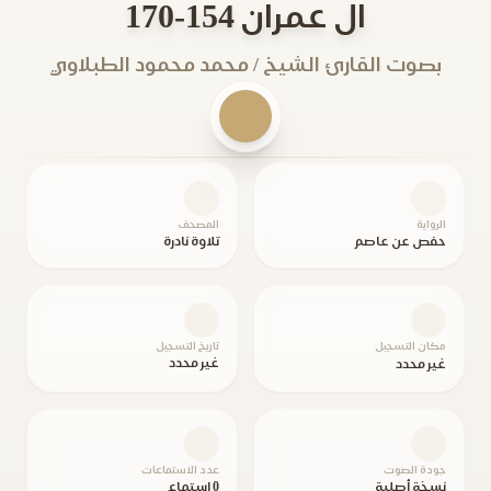
ال عمران 154-170
بصوت القارئ الشيخ / محمد محمود الطبلاوي
الرواية
المصحف
حفص عن عاصم
تلاوة نادرة
مكان التسجيل
تاريخ التسجيل
غير محدد
غير محدد
جودة الصوت
عدد الاستماعات
نسخة أصلية
0 استماع