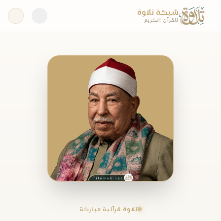
شبكة تلاوة
للقرآن الكريم
تلاوة قرآنية مباركة