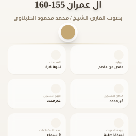
ال عمران 155-160
بصوت القارئ الشيخ / محمد محمود الطبلاوي
الرواية
المصحف
حفص عن عاصم
تلاوة نادرة
مكان التسجيل
تاريخ التسجيل
غير محدد
غير محدد
جودة الصوت
عدد الاستماعات
نسخة أصلية
0 استماع