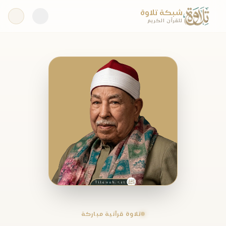
شبكة تلاوة
للقرآن الكريم
تلاوة قرآنية مباركة