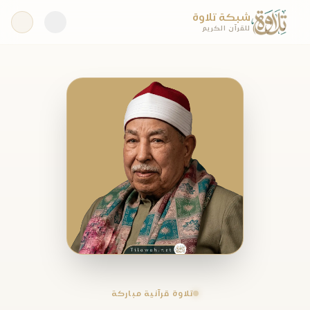
شبكة تلاوة
للقرآن الكريم
تلاوة قرآنية مباركة