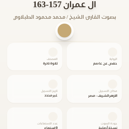
ال عمران 157-163
بصوت القارئ الشيخ / محمد محمود الطبلاوي
الرواية
المصحف
حفص عن عاصم
تلاوة نادرة
مكان التسجيل
تاريخ التسجيل
غير محدد
الازهر الشريف - مصر
جودة الصوت
عدد الاستماعات
نسخة أصلية
0 استماع