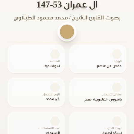
ال عمران 53-147
بصوت القارئ الشيخ / محمد محمود الطبلاوي
الرواية
المصحف
حفص عن عاصم
تلاوة نادرة
مكان التسجيل
تاريخ التسجيل
غير محدد
باسوس -القليوبية -مصر
جودة الصوت
عدد الاستماعات
نسخة أصلية
0 استماع