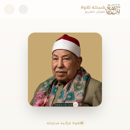
شبكة تلاوة
للقرآن الكريم
تلاوة قرآنية مباركة