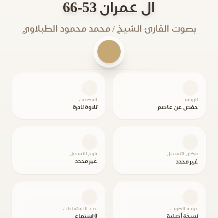
ال عمران 53-66
بصوت القارئ الشيخ / محمد محمود الطبلاوي
الرواية
المصحف
حفص عن عاصم
تلاوة نادرة
مكان التسجيل
تاريخ التسجيل
غير محدد
غير محدد
جودة الصوت
عدد الاستماعات
نسخة أصلية
0 استماع