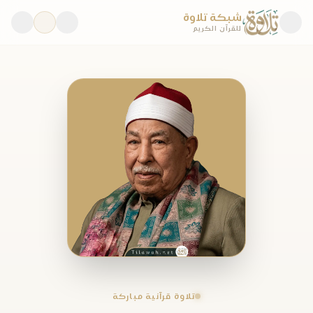
شبكة تلاوة
للقرآن الكريم
تلاوة قرآنية مباركة