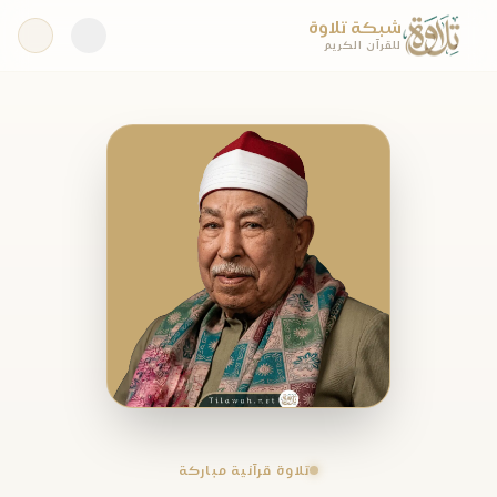
شبكة تلاوة
للقرآن الكريم
تلاوة قرآنية مباركة