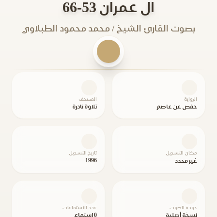
ال عمران 53-66
بصوت القارئ الشيخ / محمد محمود الطبلاوي
الرواية
المصحف
حفص عن عاصم
تلاوة نادرة
مكان التسجيل
تاريخ التسجيل
1996
غير محدد
جودة الصوت
عدد الاستماعات
نسخة أصلية
0 استماع