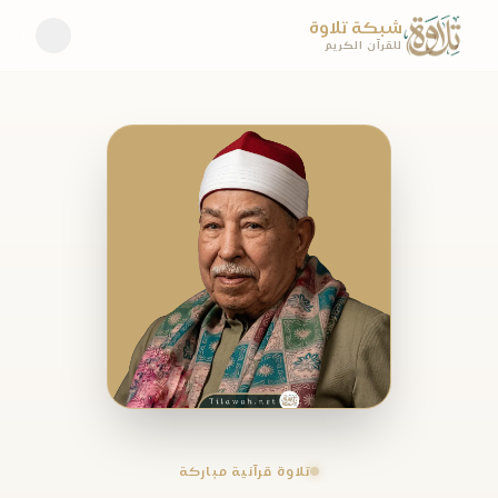
شبكة تلاوة
للقرآن الكريم
تلاوة قرآنية مباركة