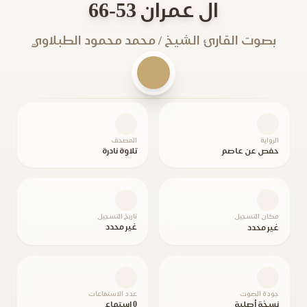
ال عمران 53-66
بصوت القارئ الشيخ / محمد محمود الطبلاوي
الرواية
المصحف
حفص عن عاصم
تلاوة نادرة
مكان التسجيل
تاريخ التسجيل
غير محدد
غير محدد
جودة الصوت
عدد الاستماعات
نسخة أصلية
0 استماع