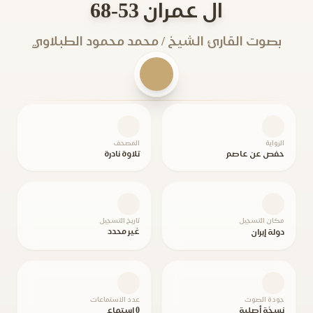
ال عمران 53-68
بصوت القارئ الشيخ / محمد محمود الطبلاوي
الرواية
المصحف
حفص عن عاصم
تلاوة نادرة
مكان التسجيل
تاريخ التسجيل
غير محدد
دولة إيران
جودة الصوت
عدد الاستماعات
نسخة أصلية
0 استماع