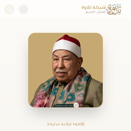
شبكة تلاوة
للقرآن الكريم
تلاوة قرآنية مباركة