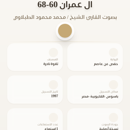
ال عمران 60-68
بصوت القارئ الشيخ / محمد محمود الطبلاوي
الرواية
المصحف
حفص عن عاصم
تلاوة نادرة
مكان التسجيل
تاريخ التسجيل
1997
باسوس -القليوبية -مصر
جودة الصوت
عدد الاستماعات
نسخة أصلية
1 استماع