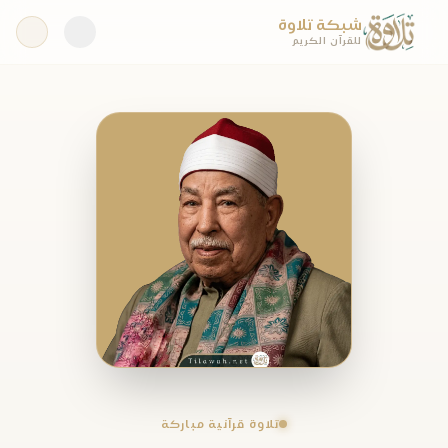
شبكة تلاوة
للقرآن الكريم
تلاوة قرآنية مباركة