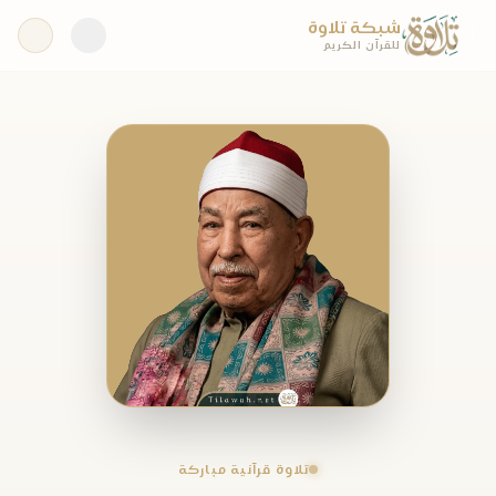
شبكة تلاوة
للقرآن الكريم
تلاوة قرآنية مباركة