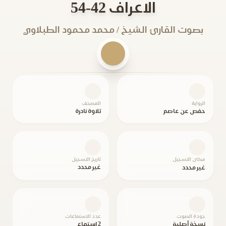
الاعراف 42-54
بصوت القارئ الشيخ / محمد محمود الطبلاوي
الرواية
المصحف
حفص عن عاصم
تلاوة نادرة
مكان التسجيل
تاريخ التسجيل
غير محدد
غير محدد
جودة الصوت
عدد الاستماعات
نسخة أصلية
2 استماع