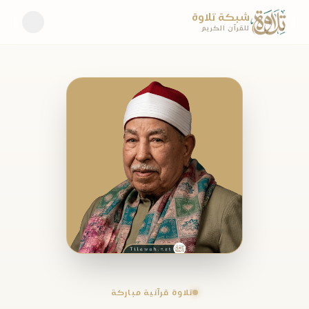
شبكة تلاوة
للقرآن الكريم
تلاوة قرآنية مباركة