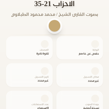
الاحزاب 21-35
بصوت القارئ الشيخ / محمد محمود الطبلاوي
الرواية
المصحف
حفص عن عاصم
تلاوة نادرة
مكان التسجيل
تاريخ التسجيل
غير محدد
غير محدد
جودة الصوت
عدد الاستماعات
نسخة أصلية
0 استماع