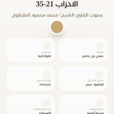
الاحزاب 21-35
بصوت القارئ الشيخ / محمد محمود الطبلاوي
الرواية
المصحف
حفص عن عاصم
تلاوة نادرة
مكان التسجيل
تاريخ التسجيل
غير محدد
القاهرة - مصر
جودة الصوت
عدد الاستماعات
نسخة أصلية
0 استماع