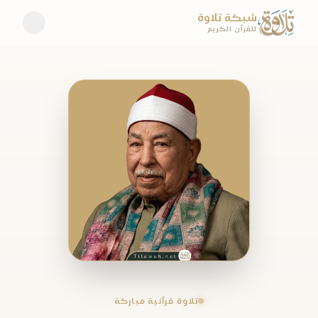
شبكة تلاوة
للقرآن الكريم
تلاوة قرآنية مباركة