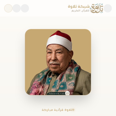
شبكة تلاوة
للقرآن الكريم
تلاوة قرآنية مباركة