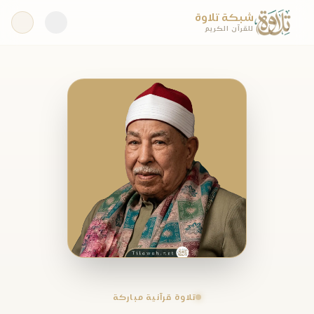
شبكة تلاوة
للقرآن الكريم
تلاوة قرآنية مباركة