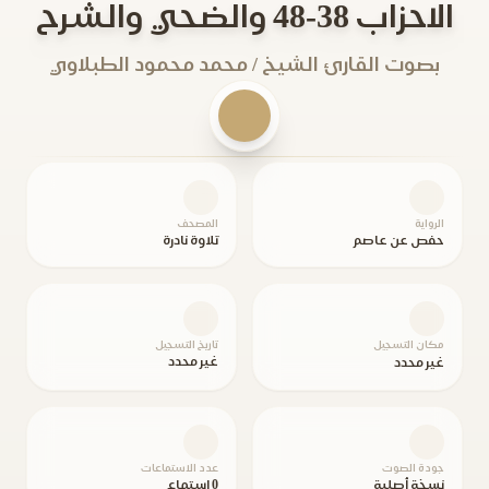
الاحزاب 38-48 والضحي والشرح
بصوت القارئ الشيخ / محمد محمود الطبلاوي
الرواية
المصحف
حفص عن عاصم
تلاوة نادرة
مكان التسجيل
تاريخ التسجيل
غير محدد
غير محدد
جودة الصوت
عدد الاستماعات
نسخة أصلية
0 استماع