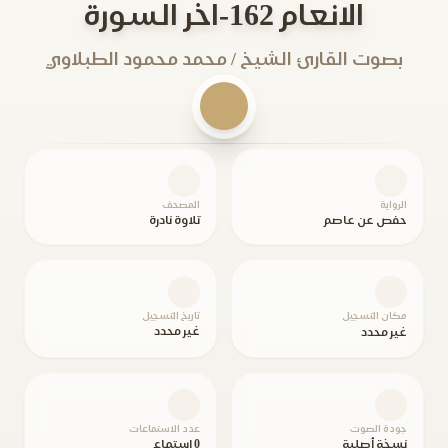
الانعام 162-اخر السورة
بصوت القارئ الشيخ / محمد محمود الطبلاوي
الرواية
المصحف
حفص عن عاصم
تلاوة نادرة
مكان التسجيل
تاريخ التسجيل
غير محدد
غير محدد
جودة الصوت
عدد الاستماعات
نسخة أصلية
0 استماع