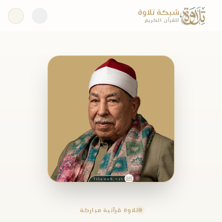
شبكة تلاوة
للقرآن الكريم
تلاوة قرآنية مباركة