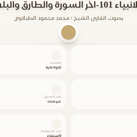
ياء 101-اخر السورة والطارق والبلد
بصوت القارئ الشيخ / محمد محمود الطبلاوي
المصحف
تلاوة نادرة
تاريخ التسجيل
غير محدد
عدد الاستماعات
0 استماع