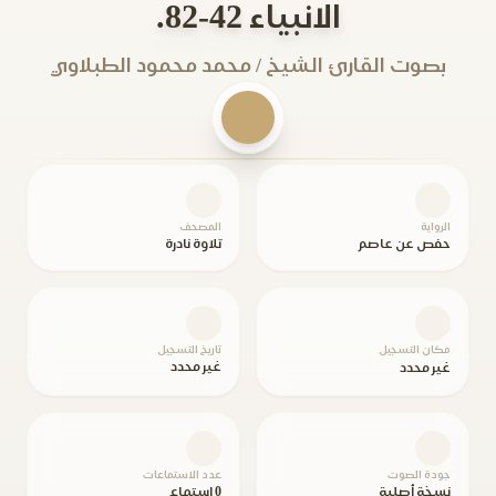
الانبياء 42-82.
بصوت القارئ الشيخ / محمد محمود الطبلاوي
الرواية
المصحف
حفص عن عاصم
تلاوة نادرة
مكان التسجيل
تاريخ التسجيل
غير محدد
غير محدد
جودة الصوت
عدد الاستماعات
نسخة أصلية
0 استماع