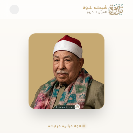
شبكة تلاوة
للقرآن الكريم
تلاوة قرآنية مباركة