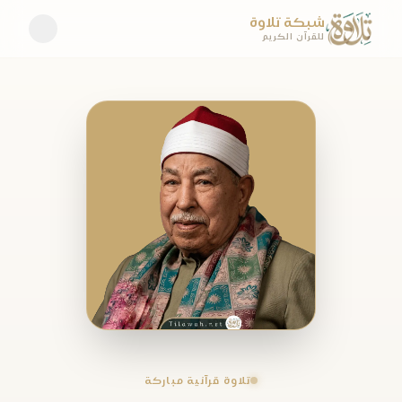
شبكة تلاوة
للقرآن الكريم
تلاوة قرآنية مباركة