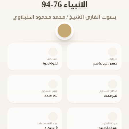
الانبياء 76-94
بصوت القارئ الشيخ / محمد محمود الطبلاوي
الرواية
المصحف
حفص عن عاصم
تلاوة نادرة
مكان التسجيل
تاريخ التسجيل
غير محدد
غير محدد
جودة الصوت
عدد الاستماعات
نسخة أصلية
0 استماع