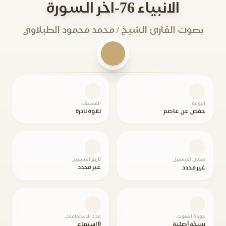
الانبياء 76-اخر السورة
بصوت القارئ الشيخ / محمد محمود الطبلاوي
الرواية
المصحف
حفص عن عاصم
تلاوة نادرة
مكان التسجيل
تاريخ التسجيل
غير محدد
غير محدد
جودة الصوت
عدد الاستماعات
نسخة أصلية
0 استماع