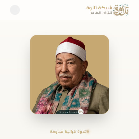
شبكة تلاوة
للقرآن الكريم
تلاوة قرآنية مباركة