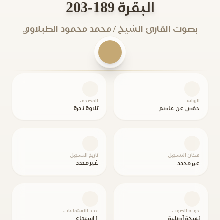
البقرة 189-203
بصوت القارئ الشيخ / محمد محمود الطبلاوي
الرواية
المصحف
حفص عن عاصم
تلاوة نادرة
مكان التسجيل
تاريخ التسجيل
غير محدد
غير محدد
جودة الصوت
عدد الاستماعات
نسخة أصلية
1 استماع