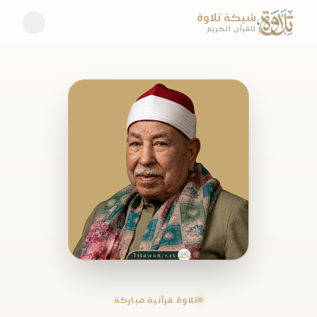
شبكة تلاوة
للقرآن الكريم
تلاوة قرآنية مباركة