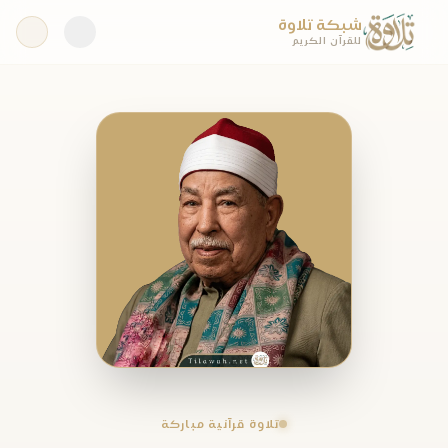
شبكة تلاوة
للقرآن الكريم
تلاوة قرآنية مباركة