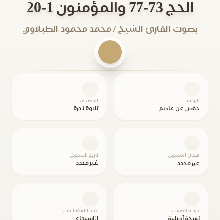
الحج 73-77 والمؤمنون 1-20
بصوت القارئ الشيخ / محمد محمود الطبلاوي
الرواية
المصحف
حفص عن عاصم
تلاوة نادرة
مكان التسجيل
تاريخ التسجيل
غير محدد
غير محدد
جودة الصوت
عدد الاستماعات
نسخة أصلية
3 استماع