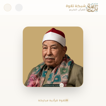
شبكة تلاوة
للقرآن الكريم
تلاوة قرآنية مباركة