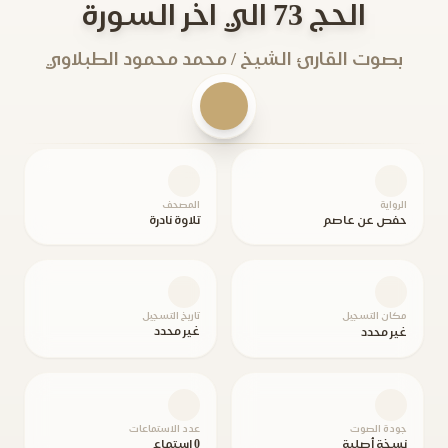
الحج 73 الي اخر السورة
بصوت القارئ الشيخ / محمد محمود الطبلاوي
الرواية
المصحف
حفص عن عاصم
تلاوة نادرة
مكان التسجيل
تاريخ التسجيل
غير محدد
غير محدد
جودة الصوت
عدد الاستماعات
نسخة أصلية
0 استماع