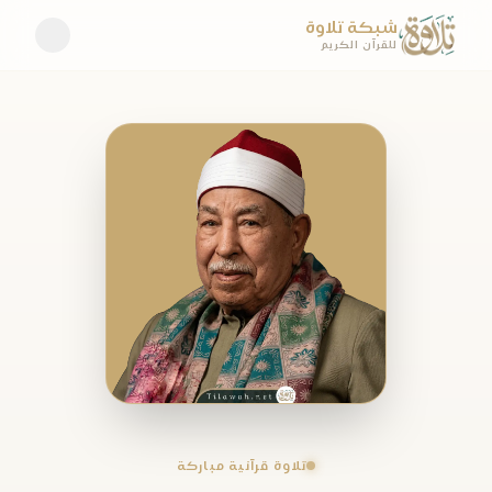
شبكة تلاوة
للقرآن الكريم
تلاوة قرآنية مباركة