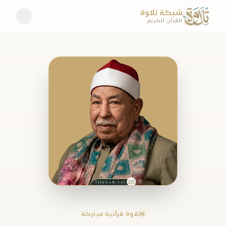
شبكة تلاوة
للقرآن الكريم
تلاوة قرآنية مباركة