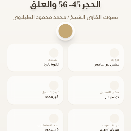
الحجر 45- 56 والعلق
بصوت القارئ الشيخ / محمد محمود الطبلاوي
الرواية
المصحف
حفص عن عاصم
تلاوة نادرة
مكان التسجيل
تاريخ التسجيل
غير محدد
دولة إيران
جودة الصوت
عدد الاستماعات
نسخة أصلية
0 استماع