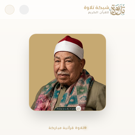
شبكة تلاوة
للقرآن الكريم
تلاوة قرآنية مباركة