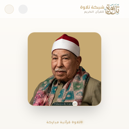
شبكة تلاوة
للقرآن الكريم
تلاوة قرآنية مباركة