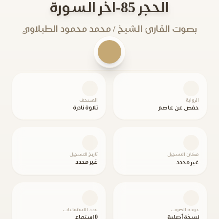
الحجر 85-اخر السورة
بصوت القارئ الشيخ / محمد محمود الطبلاوي
الرواية
المصحف
حفص عن عاصم
تلاوة نادرة
مكان التسجيل
تاريخ التسجيل
غير محدد
غير محدد
جودة الصوت
عدد الاستماعات
نسخة أصلية
0 استماع