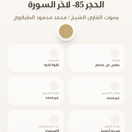
الحجر 85- لاخر السورة
بصوت القارئ الشيخ / محمد محمود الطبلاوي
الرواية
المصحف
حفص عن عاصم
تلاوة نادرة
مكان التسجيل
تاريخ التسجيل
غير محدد
غير محدد
جودة الصوت
عدد الاستماعات
نسخة أصلية
0 استماع