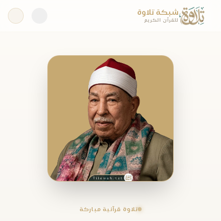
شبكة تلاوة
للقرآن الكريم
تلاوة قرآنية مباركة