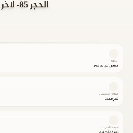
الحجر 85- لاخر السورة والنازعات اءنتم اشد خلقا الي اخر السورة
الرواية
حفص عن عاصم
مكان التسجيل
غير محدد
جودة الصوت
نسخة أصلية