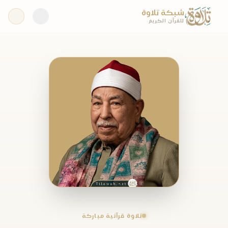
شبكة تلاوة
للقرآن الكريم
تلاوة قرآنية مباركة