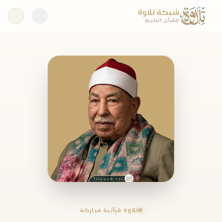
شبكة تلاوة
للقرآن الكريم
تلاوة قرآنية مباركة