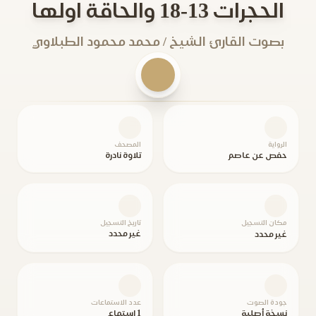
الحجرات 13-18 والحاقة اولها
بصوت القارئ الشيخ / محمد محمود الطبلاوي
الرواية
المصحف
حفص عن عاصم
تلاوة نادرة
مكان التسجيل
تاريخ التسجيل
غير محدد
غير محدد
جودة الصوت
عدد الاستماعات
نسخة أصلية
1 استماع