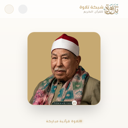
شبكة تلاوة
للقرآن الكريم
تلاوة قرآنية مباركة