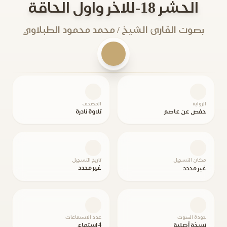
الحشر 18-للاخر واول الحاقة
بصوت القارئ الشيخ / محمد محمود الطبلاوي
الرواية
المصحف
حفص عن عاصم
تلاوة نادرة
مكان التسجيل
تاريخ التسجيل
غير محدد
غير محدد
جودة الصوت
عدد الاستماعات
نسخة أصلية
4 استماع