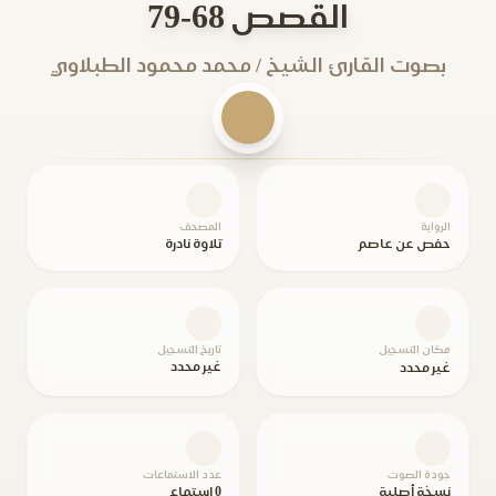
القصص 68-79
بصوت القارئ الشيخ / محمد محمود الطبلاوي
الرواية
المصحف
حفص عن عاصم
تلاوة نادرة
مكان التسجيل
تاريخ التسجيل
غير محدد
غير محدد
جودة الصوت
عدد الاستماعات
نسخة أصلية
0 استماع