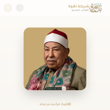
شبكة تلاوة
للقرآن الكريم
تلاوة قرآنية مباركة