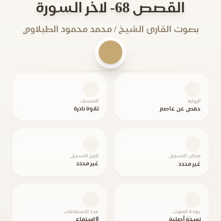
القصص 68- لاخر السورة
بصوت القارئ الشيخ / محمد محمود الطبلاوي
الرواية
المصحف
حفص عن عاصم
تلاوة نادرة
مكان التسجيل
تاريخ التسجيل
غير محدد
غير محدد
جودة الصوت
عدد الاستماعات
نسخة أصلية
0 استماع