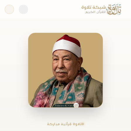
شبكة تلاوة
للقرآن الكريم
تلاوة قرآنية مباركة