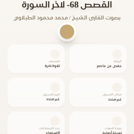
القصص 68- لاخر السورة
بصوت القارئ الشيخ / محمد محمود الطبلاوي
الرواية
المصحف
حفص عن عاصم
تلاوة نادرة
مكان التسجيل
تاريخ التسجيل
غير محدد
غير محدد
جودة الصوت
عدد الاستماعات
نسخة أصلية
0 استماع