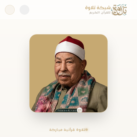
شبكة تلاوة
للقرآن الكريم
تلاوة قرآنية مباركة