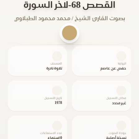
القصص 68-لاخر السورة
بصوت القارئ الشيخ / محمد محمود الطبلاوي
الرواية
المصحف
حفص عن عاصم
تلاوة نادرة
مكان التسجيل
تاريخ التسجيل
1978
غير محدد
جودة الصوت
عدد الاستماعات
نسخة أصلية
0 استماع