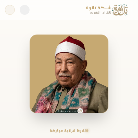
شبكة تلاوة
للقرآن الكريم
تلاوة قرآنية مباركة