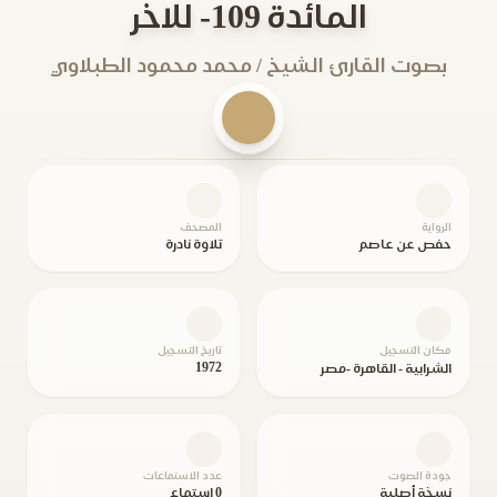
المائدة 109- للاخر
بصوت القارئ الشيخ / محمد محمود الطبلاوي
الرواية
المصحف
حفص عن عاصم
تلاوة نادرة
مكان التسجيل
تاريخ التسجيل
1972
الشرابية - القاهرة -مصر
جودة الصوت
عدد الاستماعات
نسخة أصلية
0 استماع