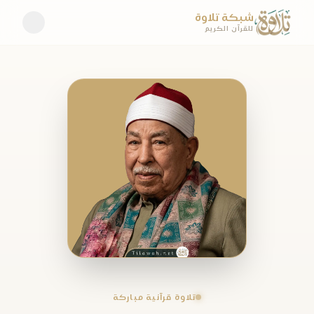
شبكة تلاوة
للقرآن الكريم
تلاوة قرآنية مباركة