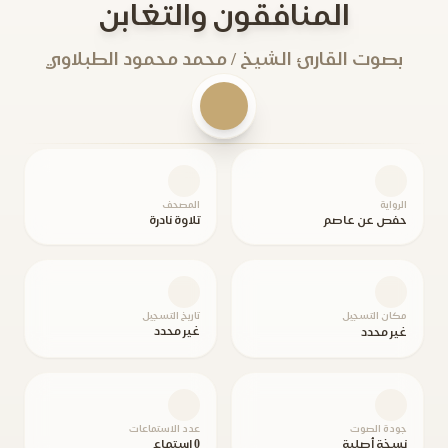
المنافقون والتغابن
بصوت القارئ الشيخ / محمد محمود الطبلاوي
الرواية
المصحف
حفص عن عاصم
تلاوة نادرة
مكان التسجيل
تاريخ التسجيل
غير محدد
غير محدد
جودة الصوت
عدد الاستماعات
نسخة أصلية
0 استماع