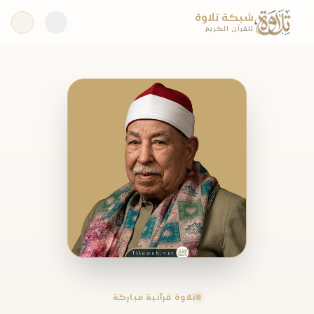
شبكة تلاوة
للقرآن الكريم
تلاوة قرآنية مباركة