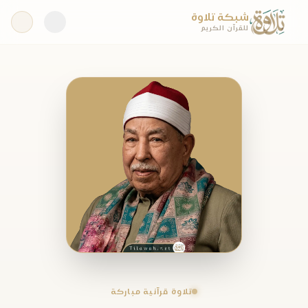
شبكة تلاوة
للقرآن الكريم
تلاوة قرآنية مباركة