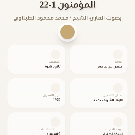
المؤمنون 1-22
بصوت القارئ الشيخ / محمد محمود الطبلاوي
الرواية
المصحف
حفص عن عاصم
تلاوة نادرة
مكان التسجيل
تاريخ التسجيل
1979
الازهر الشريف - مصر
جودة الصوت
عدد الاستماعات
نسخة أصلية
0 استماع