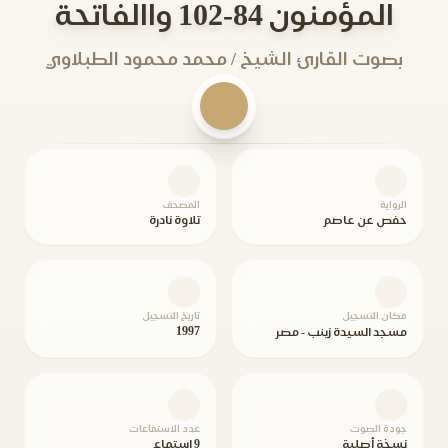
المؤمنون 84-102 واالفاتحة
بصوت القارئ الشيخ / محمد محمود الطبلاوي
الرواية
المصحف
حفص عن عاصم
تلاوة نادرة
مكان التسجيل
تاريخ التسجيل
1997
مسجد السيدة زينب - مصر
جودة الصوت
عدد الاستماعات
نسخة أصلية
9 استماع