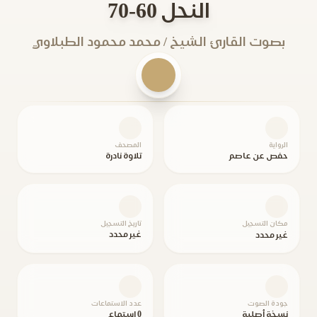
النحل 60-70
بصوت القارئ الشيخ / محمد محمود الطبلاوي
الرواية
المصحف
حفص عن عاصم
تلاوة نادرة
مكان التسجيل
تاريخ التسجيل
غير محدد
غير محدد
جودة الصوت
عدد الاستماعات
نسخة أصلية
0 استماع