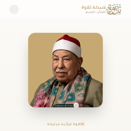
شبكة تلاوة
للقرآن الكريم
تلاوة قرآنية مباركة