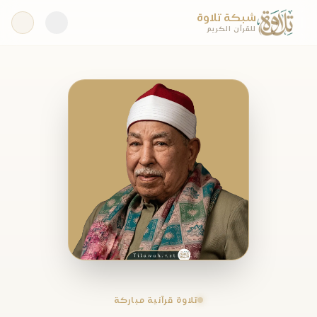
شبكة تلاوة
للقرآن الكريم
تلاوة قرآنية مباركة