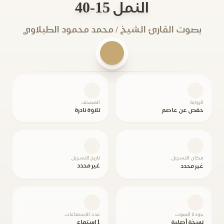
النمل 15-40
بصوت القارئ الشيخ / محمد محمود الطبلاوي
الرواية
المصحف
حفص عن عاصم
تلاوة نادرة
مكان التسجيل
تاريخ التسجيل
غير محدد
غير محدد
جودة الصوت
عدد الاستماعات
نسخة أصلية
1 استماع