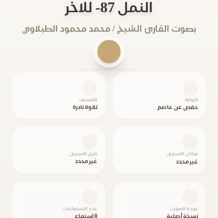
النمل 87- للاخر
بصوت القارئ الشيخ / محمد محمود الطبلاوي
الرواية
المصحف
حفص عن عاصم
تلاوة نادرة
مكان التسجيل
تاريخ التسجيل
غير محدد
غير محدد
جودة الصوت
عدد الاستماعات
نسخة أصلية
0 استماع