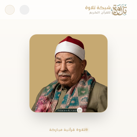
شبكة تلاوة
للقرآن الكريم
تلاوة قرآنية مباركة