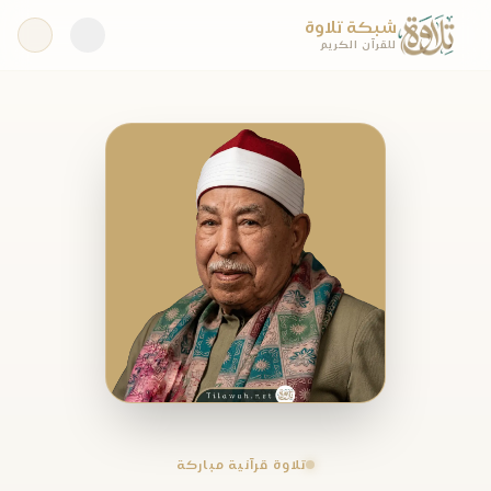
شبكة تلاوة
للقرآن الكريم
تلاوة قرآنية مباركة