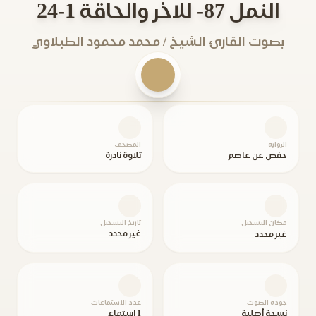
النمل 87- للاخر والحاقة 1-24
بصوت القارئ الشيخ / محمد محمود الطبلاوي
الرواية
المصحف
حفص عن عاصم
تلاوة نادرة
مكان التسجيل
تاريخ التسجيل
غير محدد
غير محدد
جودة الصوت
عدد الاستماعات
نسخة أصلية
1 استماع