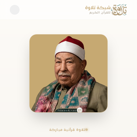
شبكة تلاوة
للقرآن الكريم
تلاوة قرآنية مباركة