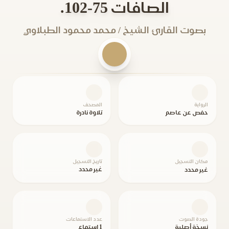
الصافات 75-102.
بصوت القارئ الشيخ / محمد محمود الطبلاوي
الرواية
المصحف
حفص عن عاصم
تلاوة نادرة
مكان التسجيل
تاريخ التسجيل
غير محدد
غير محدد
جودة الصوت
عدد الاستماعات
نسخة أصلية
1 استماع