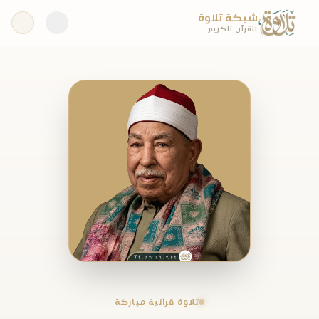
شبكة تلاوة
للقرآن الكريم
تلاوة قرآنية مباركة