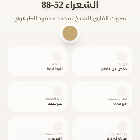
الشعراء 52-88
بصوت القارئ الشيخ / محمد محمود الطبلاوي
الرواية
المصحف
حفص عن عاصم
تلاوة نادرة
مكان التسجيل
تاريخ التسجيل
غير محدد
غير محدد
جودة الصوت
عدد الاستماعات
نسخة أصلية
0 استماع