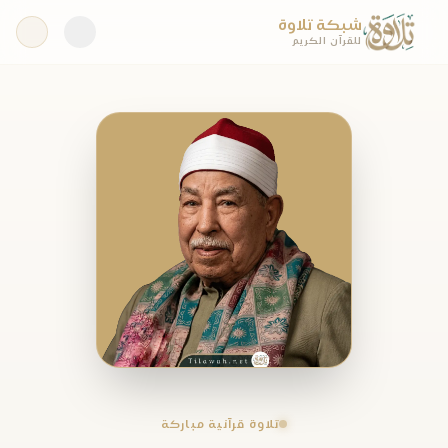
شبكة تلاوة
للقرآن الكريم
تلاوة قرآنية مباركة