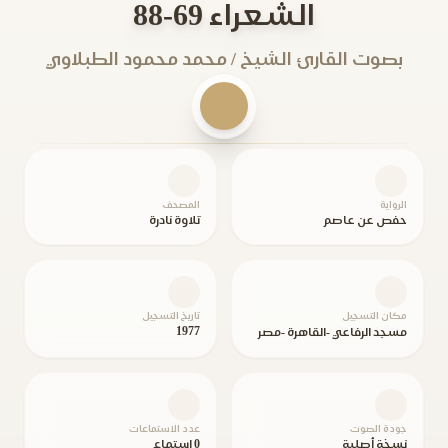
الشعراء 69-88
بصوت القارئ الشيخ / محمد محمود الطبلاوي
الرواية
المصحف
حفص عن عاصم
تلاوة نادرة
مكان التسجيل
تاريخ التسجيل
1977
مسجد الرفاعي -القاهرة -مصر
جودة الصوت
عدد الاستماعات
نسخة أصلية
0 استماع