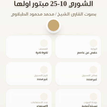
الشوري 10-25 مبتور اولها
بصوت القارئ الشيخ / محمد محمود الطبلاوي
الرواية
المصحف
حفص عن عاصم
تلاوة نادرة
مكان التسجيل
تاريخ التسجيل
غير محدد
غير محدد
جودة الصوت
عدد الاستماعات
نسخة أصلية
0 استماع