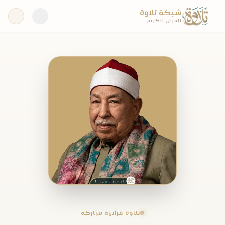
شبكة تلاوة
للقرآن الكريم
تلاوة قرآنية مباركة