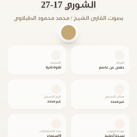
الشوري 17-27
بصوت القارئ الشيخ / محمد محمود الطبلاوي
الرواية
المصحف
حفص عن عاصم
تلاوة نادرة
مكان التسجيل
تاريخ التسجيل
غير محدد
غير محدد
جودة الصوت
عدد الاستماعات
نسخة أصلية
0 استماع