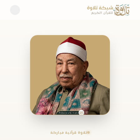
شبكة تلاوة
للقرآن الكريم
تلاوة قرآنية مباركة