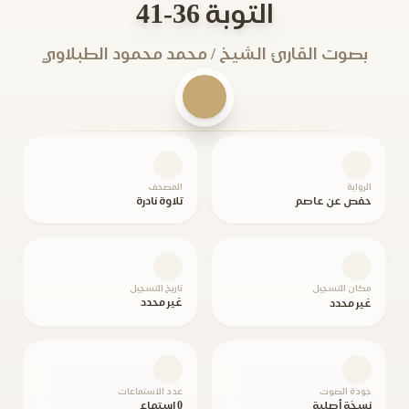
التوبة 36-41
بصوت القارئ الشيخ / محمد محمود الطبلاوي
الرواية
المصحف
حفص عن عاصم
تلاوة نادرة
مكان التسجيل
تاريخ التسجيل
غير محدد
غير محدد
جودة الصوت
عدد الاستماعات
نسخة أصلية
0 استماع