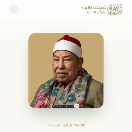
شبكة تلاوة
للقرآن الكريم
تلاوة قرآنية مباركة