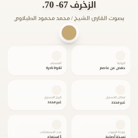
الزخرف 67- 70.
بصوت القارئ الشيخ / محمد محمود الطبلاوي
الرواية
المصحف
حفص عن عاصم
تلاوة نادرة
مكان التسجيل
تاريخ التسجيل
غير محدد
غير محدد
جودة الصوت
عدد الاستماعات
نسخة أصلية
1 استماع