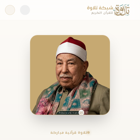
شبكة تلاوة
للقرآن الكريم
تلاوة قرآنية مباركة